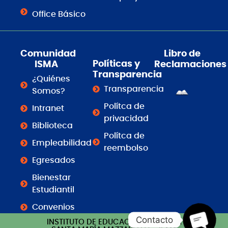
Office Básico
Comunidad
Libro de
Políticas y
ISMA
Reclamaciones
Transparencia
¿Quiénes
Transparencia
Somos?
Polítca de
Intranet
privacidad
Biblioteca
Polítca de
Empleabilidad
reembolso
Egresados
Bienestar
Estudiantil
Convenios
Contacto
INSTITUTO DE EDUCACIÓN SUPERIOR