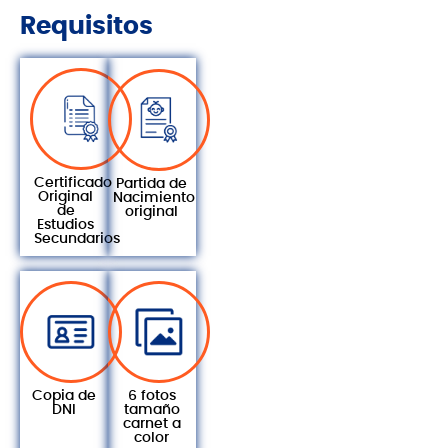
Requisitos
Certificado
Partida de
Original
Nacimiento
de
original
Estudios
Secundarios
Copia de
6 fotos
DNI
tamaño
carnet a
color