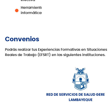
aplicada
técnico
Cuida
ca
Herramientas
Ambie
informáticas
Convenios
Podrás realizar tus Experiencias Formativas en Situaciones
Reales de Trabajo (EFSRT) en las siguientes instituciones.
RED DE SERVICIOS DE SALUD GERESA DE
LAMBAYEQUE