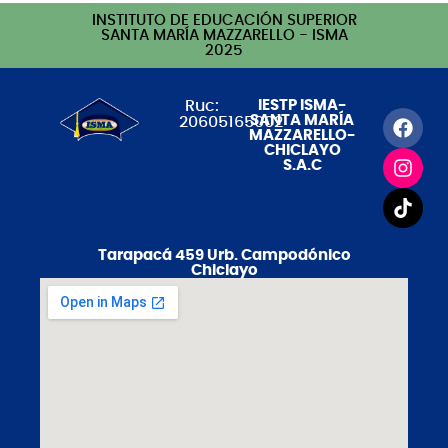
INSTITUTO DE EDUCACIÓN SUPERIOR
SANTA MARÍA MAZZARELLO - ISMA
2025
Ruc:
IESTP ISMA-
SANTA MARÍA
20605165002
MAZZARELLO-
CHICLAYO
S.A.C
Tarapacá 459 Urb. Campodónico
Chiclayo