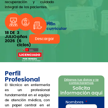
recuperación y cuidado
integral de los pacientes.
Inicio
Duración
Plan
curricular
18 DE
3
JULIO
años
Descargar
2026
(6
ciclos)
Perfil
Profesional
Déjanos tus datos y te
contactaremos
El técnico en enfermería
Solicita
es un profesional
información aquí
fundamental en el equipo
de atención médica, con
Nombres
un papel central en el